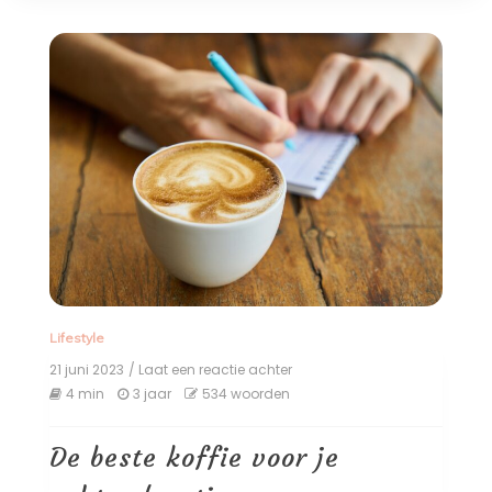
Lifestyle
21 juni 2023
/ Laat een reactie achter
op
De
4 min
3 jaar
534 woorden
beste
koffie
voor
De beste koffie voor je
je
ochtendroutine