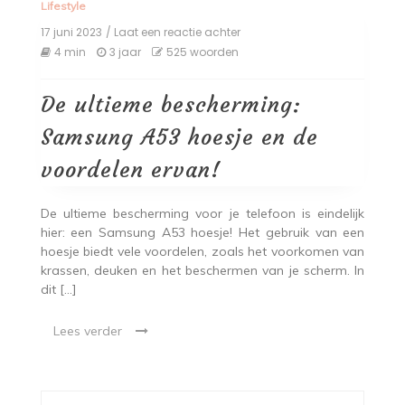
Lifestyle
17 juni 2023
/ Laat een reactie achter
op
De
4 min
3 jaar
525 woorden
ultieme
bescherming:
Samsung
De ultieme bescherming:
A53
hoesje
Samsung A53 hoesje en de
en
de
voordelen ervan!
voordelen
ervan!
De ultieme bescherming voor je telefoon is eindelijk
hier: een Samsung A53 hoesje! Het gebruik van een
hoesje biedt vele voordelen, zoals het voorkomen van
krassen, deuken en het beschermen van je scherm. In
dit […]
Lees verder