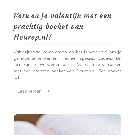
je
valentijn
met
Verwen je valentijn met een
een
prachtig
prachtig boeket van
boeket
van
fleurop.nl!
fleurop.nl!
Valentijnsdag komt eraan en het is weer tijd om je
geliefde te verwennen met een speciaal cadeau. Dit
jaar kun je overwegen om je Valentijn te verrassen
met een prachtig boeket van Fleurop.nl! Een boeket
[…]
Lees verder