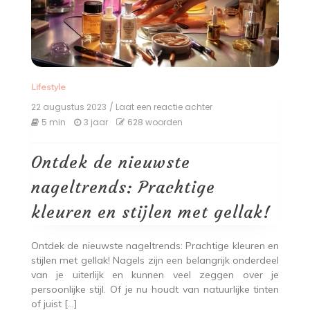
Lifestyle
22 augustus 2023
/ Laat een reactie achter
op
Ontdek
5 min
3 jaar
628 woorden
de
nieuwste
nageltrends:
Ontdek de nieuwste
Prachtige
kleuren
nageltrends: Prachtige
en
stijlen
kleuren en stijlen met gellak!
met
gellak!
Ontdek de nieuwste nageltrends: Prachtige kleuren en
stijlen met gellak! Nagels zijn een belangrijk onderdeel
van je uiterlijk en kunnen veel zeggen over je
persoonlijke stijl. Of je nu houdt van natuurlijke tinten
of juist […]