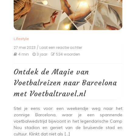
Lifestyle
27 mei 2023
/ Laat een reactie achter
op
Ontdek
4 min
3 jaar
524 woorden
de
Magie
van
Ontdek de Magie van
Voetbalreizen
naar
Voetbalreizen naar Barcelona
Barcelona
met
met Voetbaltravel.nl
Voetbaltravel.nl
Stel je eens voor: een weekendje weg naar het
zonnige Barcelona, waar je een spannende
voetbalwedstrijd bijwoont in het legendarische Camp
Nou stadion en geniet van de bruisende stad en
cultuur. Klinkt dat niet als […]