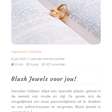
Algemeen
/
Lifestyle
5 juli 2023
/ Laat een reactie achter
op
Blush
3 min
3 jaar
422 woorden
Jewels
voor
jou!
Blush Jewels voor jou!
Sieraden hebben altijd een speciale plaats gehad in
de wereld van mode en stijl. Ze geven ons de
mogelijkheid om onze persoonlijkheid uit te drukken
en ons zelfvertrouwen te vergroten. Blush Jewels is
een merk […]