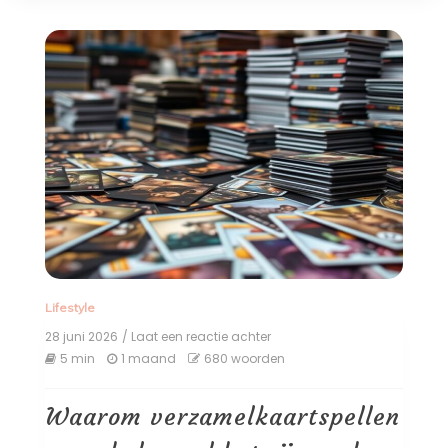
Lifestyle
28 juni 2026
/ Laat een reactie achter
op
Waarom
5 min
1 maand
680 woorden
verzamelkaartspellen
weer
helemaal
Waarom verzamelkaartspellen
hot
zijn