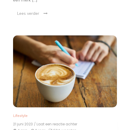
Lees verder
Lifestyle
21 juni 2023
/ Laat een reactie achter
op
De