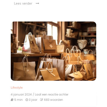
Lees verder
Lifestyle
4 januari 2024
/ Laat een reactie achter
op
De
5 min
3 jaar
683 woorden
onweerstaanbare