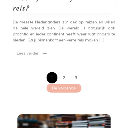
een
verre
reis?
reis?
De meeste Nederlanders zijn gek op reizen en willen
de hele wereld zien. De wereld is natuurlijk ook
prachtig en ieder continent heeft weer wat anders te
bieden. Ga jij binnenkort een verre reis maken […]
Lees verder
Berichten
1
2
3
paginering
De volgende