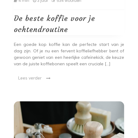
4 min
3 jaar
534 woorden
beste
koffie
voor
De beste koffie voor je
je
ochtendroutine
ochtendroutine
Een goede kop koffie kan de perfecte start van je
dag zijn. Of je nu een fervent koffieliefhebber bent of
gewoon geniet van een heerlijke cafeïnekick, de keuze
van de juiste koffiebonen speelt een cruciale […]
Lees verder