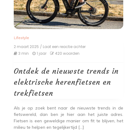
Lifestyle
2 maart 2025
/ Laat een reactie achter
op
Ontdek
3 min
1 jaar
420 woorden
de
nieuwste
trends
Ontdek de nieuwste trends in
in
elektrische
elektrische herenfietsen en
herenfietsen
en
trekfietsen
trekfietsen
Als je op zoek bent naar de nieuwste trends in de
fietswereld, dan ben je hier aan het juiste adres.
Fietsen is een geweldige manier om fit te blijven, het
milieu te helpen en tegelijkertijd […]