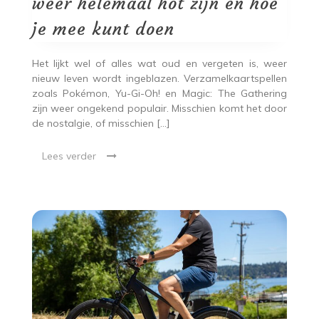
weer helemaal hot zijn en hoe
en
hoe
je mee kunt doen
je
mee
kunt
Het lijkt wel of alles wat oud en vergeten is, weer
doen
nieuw leven wordt ingeblazen. Verzamelkaartspellen
zoals Pokémon, Yu-Gi-Oh! en Magic: The Gathering
zijn weer ongekend populair. Misschien komt het door
de nostalgie, of misschien […]
Lees verder