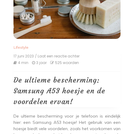
Lifestyle
17 juni 2023
/ Laat een reactie achter
op
De
4 min
3 jaar
525 woorden
ultieme
bescherming:
Samsung
De ultieme bescherming:
A53
hoesje
Samsung A53 hoesje en de
en
de
voordelen ervan!
voordelen
ervan!
De ultieme bescherming voor je telefoon is eindelijk
hier: een Samsung A53 hoesje! Het gebruik van een
hoesje biedt vele voordelen, zoals het voorkomen van