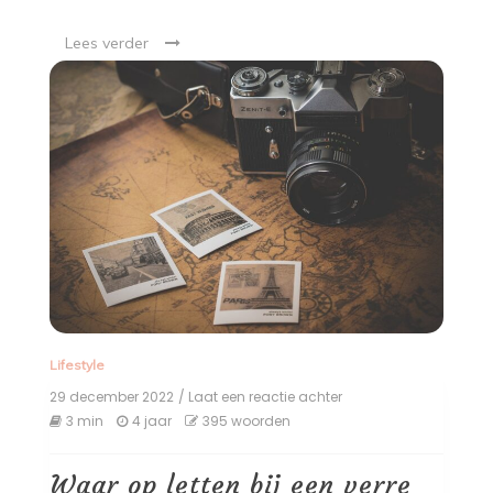
Lees verder
Lifestyle
29 december 2022
/ Laat een reactie achter
op
Waar
3 min
4 jaar
395 woorden
op
letten
bij
Waar op letten bij een verre