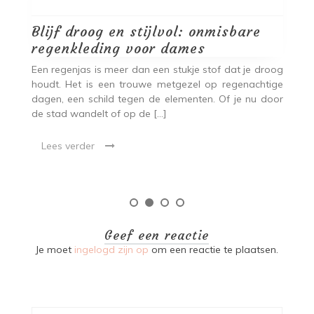
:
Blijf droog en stijlvol: onmisbare
J
regenkleding voor dames
c
om
Een regenjas is meer dan een stukje stof dat je droog
A
 of
houdt. Het is een trouwe metgezel op regenachtige
me
ent
dagen, een schild tegen de elementen. Of je nu door
he
de stad wandelt of op de […]
ka
Lees verder
Geef een reactie
Je moet
ingelogd zijn op
om een reactie te plaatsen.