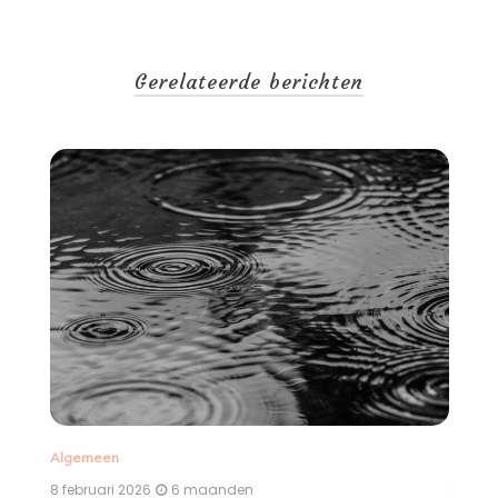
Gerelateerde berichten
Algemeen
A
8 februari 2026
6 maanden
12