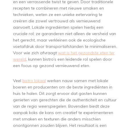
en een verrassende twist te geven. Door traditionele
recepten te combineren met nieuwe smaken en
technieken, weten ze een unieke eetervaring te
creëren die zowel vertrouwd als vernieuwend
aanvoelt. Lokale ingrediënten spelen hierbij een
cruciale rol; ze garanderen niet alleen de versheid van
het gerecht, maar verkleinen ook de ecologische
voetafdruk door transportafstanden te minimaliseren.
Voor wie zich afvraagt
wat is het gezondste eten ter
wereld
, kunnen bistro’s een leidende rol spelen door
een focus op gezond vernieuwend eten.
Veel
bistro lokaal
werken nauw samen met lokale
boeren en producenten om de beste ingrediënten in
huis te halen. Dit zorgt ervoor dat gasten kunnen
genieten van gerechten die de authenticiteit en cultuur
van de regio weerspiegelen. Bovendien biedt deze
aanpak koks de kans om creatief te experimenteren
met smaken en texturen die anders misschien
onontgonnen zouden blijven. Het resultaat is een