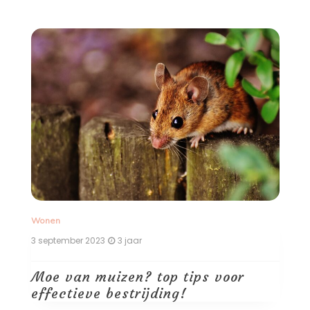
Wonen
W
3 september 2023
3 jaar
23
Moe van muizen? top tips voor
G
effectieve bestrijding!
v