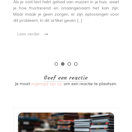
jn
Als je ooit last hebt gehad van muizen in je huis, weet
G
et
je hoe frustrerend en onaangenaam het kan zijn.
o
 en
Maar maak je geen zorgen, er zijn oplossingen voor
a
ren
dit probleem. In dit artikel geven […]
he
wa
In
Lees verder
Geef een reactie
Je moet
ingelogd zijn op
om een reactie te plaatsen.