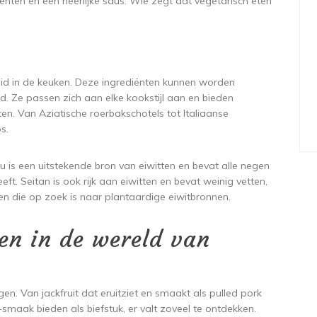
nten en een heerlijke saus. Wie zegt dat vegetarisch eten
heid in de keuken. Deze ingrediënten kunnen worden
rd. Ze passen zich aan elke kookstijl aan en bieden
en. Van Aziatische roerbakschotels tot Italiaanse
s.
is een uitstekende bron van eiwitten en bevat alle negen
t. Seitan is ook rijk aan eiwitten en bevat weinig vetten,
 die op zoek is naar plantaardige eiwitbronnen.
en in de wereld van
en. Van jackfruit dat eruitziet en smaakt als pulled pork
maak bieden als biefstuk, er valt zoveel te ontdekken.