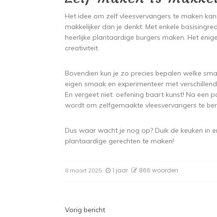
Het idee om zelf vleesvervangers te maken kan m
makkelijker dan je denkt. Met enkele basisingred
heerlijke plantaardige burgers maken. Het eni
creativiteit.
Bovendien kun je zo precies bepalen welke smak
eigen smaak en experimenteer met verschillend
En vergeet niet: oefening baart kunst! Na een 
wordt om zelfgemaakte vleesvervangers te ber
Dus waar wacht je nog op? Duik de keuken in en 
plantaardige gerechten te maken!
1 jaar
866 woorden
8 maart 2025
Bericht
Vorig bericht