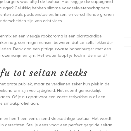
e burgers was altijd de textuur. Hoe krijg je die sappigheid
mburger? Gelukkig hebben slimme voedselwetenschappers
iënten zoals paddenstoelen, linzen, en verschillende granen
onderscheiden zijn van echt vlees.
denmix en een vleugje rookaroma is een plantaardige
 Sterker nog, sommige mensen beweren dat ze zelfs lekkerder
 bieden. Denk aan een pittige zwarte bonenburger met een
 rozemarijn en tijm. Het water loopt je toch in de mond?
fu tot seitan steaks
 het grote publiek, maar ze verdienen zeker hun plek in de
bekend om zijn veelzijdigheid. Het neemt gemakkelijk
des. Of je nu gaat voor een zoete teriyakisaus of een
ke smaakprofiel aan.
 en heeft een verrassend vleesachtige textuur. Het wordt
 in gerechten. Stel je eens voor: een perfect gegrilde seitan