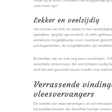
steak op je bord, compleet met knapperige groe
saai moet zijn?
Lekker en veelzijdig
Het mooie van tofu en seitan is hun veelzijdig
gebakken, gegrild, geroosterd, of zelfs gefrituu
eindeloze mogelijkheden voor creatieve gerecht
pastagerechten, de mogelijkheden zijn eindeloo
Bovendien zijn ze ook nog eens voedzaam. Tofu 
essentiële aminozuren die ons lichaam nodig heef
wat het een gezonde keuze maakt voor iedereen
Verrassende vinding
vleesvervangers
De wereld van vleesvervangers zit vol verrassing
tot paddenstoelen die dezelfde hartige umami-s