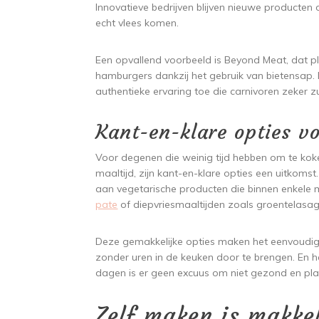
Innovatieve bedrijven blijven nieuwe producten 
echt vlees komen.
Een opvallend voorbeeld is Beyond Meat, dat p
hamburgers dankzij het gebruik van bietensap. 
authentieke ervaring toe die carnivoren zeker z
Kant-en-klare opties v
Voor degenen die weinig tijd hebben om te kok
maaltijd, zijn kant-en-klare opties een uitkom
aan vegetarische producten die binnen enkele mi
pate
of diepvriesmaaltijden zoals groentelasag
Deze gemakkelijke opties maken het eenvoudige
zonder uren in de keuken door te brengen. En he
dagen is er geen excuus om niet gezond en pla
Zelf maken is makkel