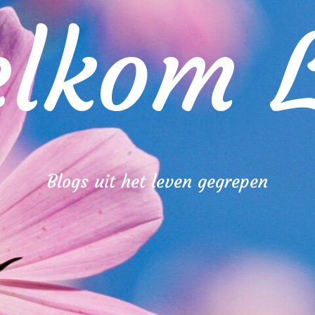
lkom L
Blogs uit het leven gegrepen