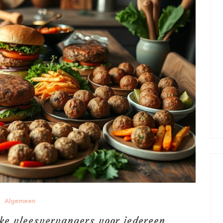
Algemeen
jke vleesvervangers voor iedereen