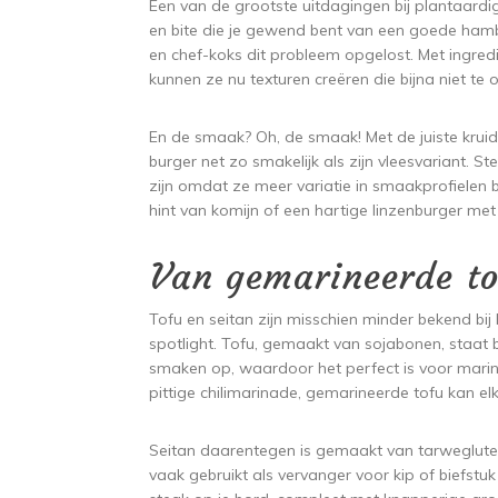
Een van de grootste uitdagingen bij plantaardig
en bite die je gewend bent van een goede ha
en chef-koks dit probleem opgelost. Met ingred
kunnen ze nu texturen creëren die bijna niet te 
En de smaak? Oh, de smaak! Met de juiste krui
burger net zo smakelijk als zijn vleesvariant.
zijn omdat ze meer variatie in smaakprofielen
hint van komijn of een hartige linzenburger met
Van gemarineerde to
Tofu en seitan zijn misschien minder bekend bij
spotlight. Tofu, gemaakt van sojabonen, staat 
smaken op, waardoor het perfect is voor marina
pittige chilimarinade, gemarineerde tofu kan el
Seitan daarentegen is gemaakt van tarwegluten
vaak gebruikt als vervanger voor kip of biefstuk