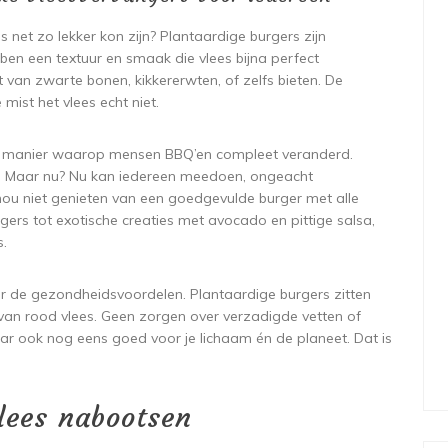
net zo lekker kon zijn? Plantaardige burgers zijn
en een textuur en smaak die vlees bijna perfect
an zwarte bonen, kikkererwten, of zelfs bieten. De
 mist het vlees echt niet.
e manier waarop mensen BBQ’en compleet veranderd.
es. Maar nu? Nu kan iedereen meedoen, ongeacht
er nou niet genieten van een goedgevulde burger met alle
gers tot exotische creaties met avocado en pittige salsa,
s.
r de gezondheidsvoordelen. Plantaardige burgers zitten
an rood vlees. Geen zorgen over verzadigde vetten of
 maar ook nog eens goed voor je lichaam én de planeet. Dat is
lees nabootsen