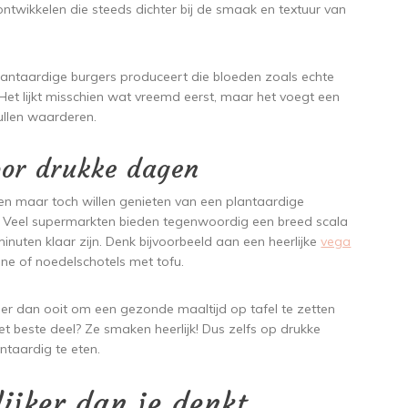
ontwikkelen die steeds dichter bij de smaak en textuur van
lantaardige burgers produceert die bloeden zoals echte
Het lijkt misschien wat vreemd eerst, maar het voegt een
ullen waarderen.
oor drukke dagen
en maar toch willen genieten van een plantaardige
st. Veel supermarkten bieden tegenwoordig een breed scala
nuten klaar zijn. Denk bijvoorbeeld aan een heerlijke
vega
ne of noedelschotels met tofu.
r dan ooit om een gezonde maaltijd op tafel te zetten
t beste deel? Ze smaken heerlijk! Dus zelfs op drukke
ntaardig te eten.
ijker dan je denkt